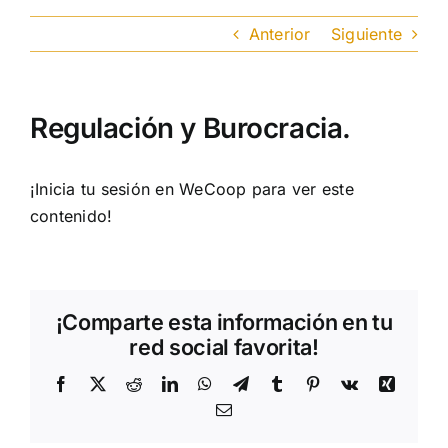
Aprendizaje
Anterior
Siguiente
Financiación
Regulación y Burocracia.
Ellas transforman
¡Inicia tu sesión en WeCoop para ver este
Buscar:
contenido!
¡Comparte esta información en tu
red social favorita!
Facebook
X
Reddit
LinkedIn
WhatsApp
Telegram
Tumblr
Pinterest
Vk
Xing
Correo
electrónico