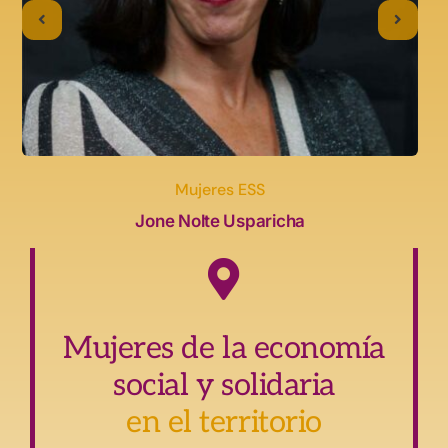
Mujeres ESS
Jone Nolte Usparicha
Mujeres de la economía
social y solidaria
en el territorio