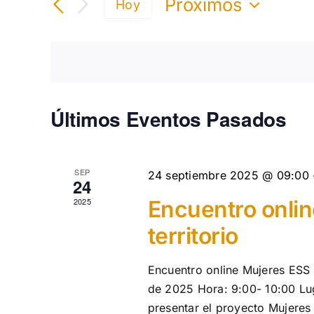
Próximos
Hoy
clave.
búsqueda
Selecciona
Busca
la
y
Eventos
fecha.
para
vistas
la
de
palabra
Últimos Eventos Pasados
clave.
Eventos
SEP
24 septiembre 2025 @ 09:00
24
2025
Encuentro onlin
territorio
Encuentro online Mujeres ESS e
de 2025 Hora: 9:00- 10:00 Lug
presentar el proyecto Mujeres 