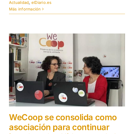
Actualidad
,
elDiario.es
Más información
WeCoop se consolida como
asociación para continuar