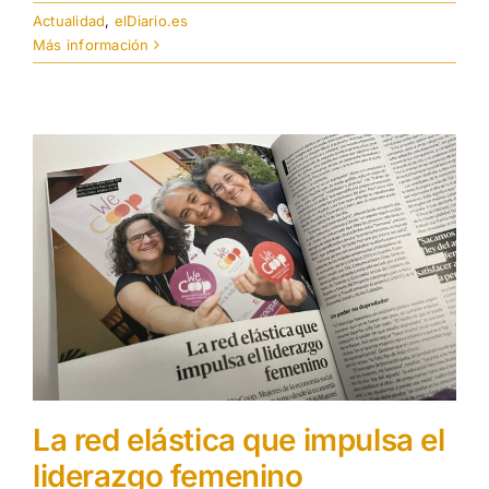
Actualidad
,
elDiario.es
Más información
La red elástica que impulsa el
liderazgo femenino