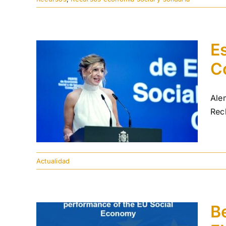
Es
C
Ale
Rec
Actualidad
B