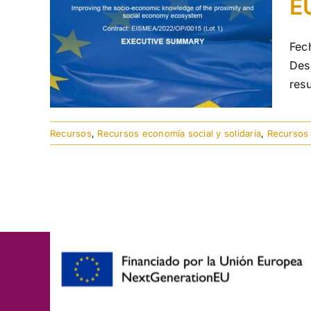
E
Fec
Des
res
Recursos
,
Recursos economía social y solidaria
,
Recursos 