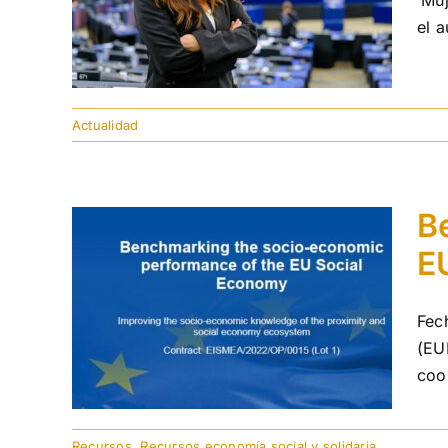
‘Mu
el 
Actualidad
B
E
Fec
(EU
coo
Recursos
,
Recursos economía social y solidaria