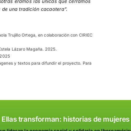
otras éramos las únicas que cerramos
 de una tradición cacaotera”
.
la Trujillo Ortega, en colaboración con CIRIEC
/ Estela Lázaro Magaña. 2025.
 2025
ágenes y textos para difundir el proyecto. Para
Ellas transforman: historias de mujeres
ue lideran la economía social y solidaria en Iberoaméric