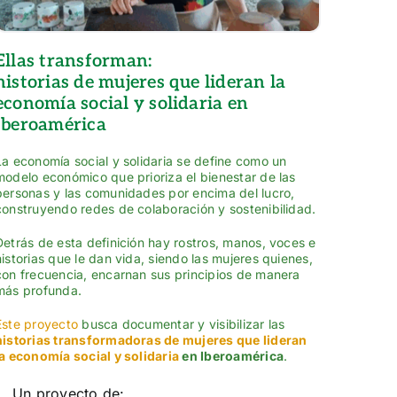
Ellas transforman:
historias de mujeres que lideran la
economía social y solidaria en
Iberoamérica
La economía social y solidaria se define como un
modelo económico que prioriza el bienestar de las
personas y las comunidades por encima del lucro,
construyendo redes de colaboración y sostenibilidad.
Detrás de esta definición hay rostros, manos, voces e
historias que le dan vida, siendo las mujeres quienes,
con frecuencia, encarnan sus principios de manera
más profunda.
Este proyecto
busca documentar y visibilizar las
historias transformadoras de mujeres que lideran
la economía social y solidaria
en Iberoamérica
.
Un proyecto de: