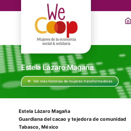
Saltar
al
contenido
Estela Lázaro Magaña
Ver más historias de mujeres transformadoras
Estela Lázaro Magaña
Guardiana del cacao y tejedora de comunidad
Tabasco, México