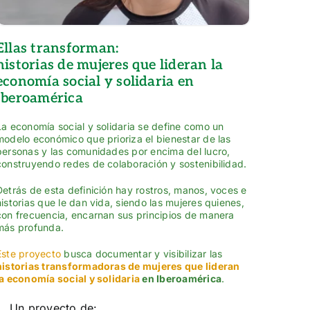
Ellas transforman:
historias de mujeres que lideran la
economía social y solidaria en
Iberoamérica
La economía social y solidaria se define como un
modelo económico que prioriza el bienestar de las
personas y las comunidades por encima del lucro,
construyendo redes de colaboración y sostenibilidad.
Detrás de esta definición hay rostros, manos, voces e
historias que le dan vida, siendo las mujeres quienes,
con frecuencia, encarnan sus principios de manera
más profunda.
Este proyecto
busca documentar y visibilizar las
historias transformadoras de mujeres que lideran
la economía social y solidaria
en Iberoamérica
.
Un proyecto de: