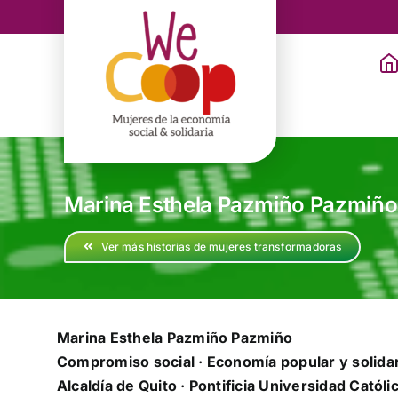
Saltar
al
contenido
Marina Esthela Pazmiño Pazmiño
Ver más historias de mujeres transformadoras
Marina Esthela Pazmiño Pazmiño
Compromiso social · Economía popular y solidar
Alcaldía de Quito · Pontificia Universidad Catól