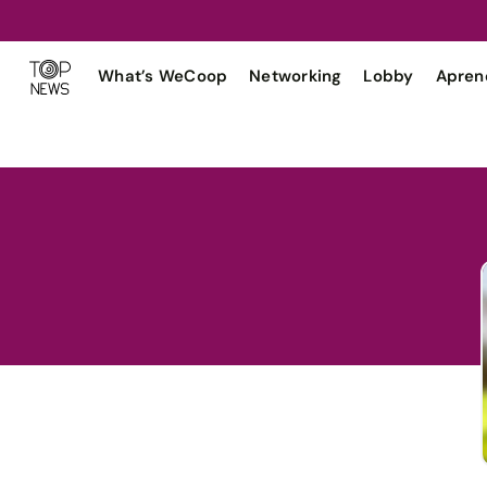
What’s WeCoop
Networking
Lobby
Apren