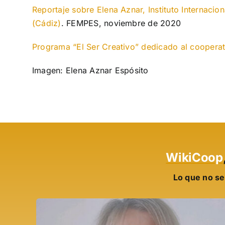
Reportaje sobre Elena Aznar, Instituto Internaci
(Cádiz)
. FEMPES, noviembre de 2020
Programa “El Ser Creativo” dedicado al coopera
Imagen: Elena Aznar Espósito
WikiCoop
Lo que no se